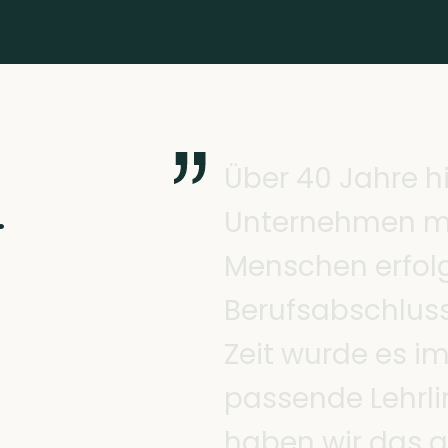
Ü
b
e
r
4
0
J
a
h
r
e
h
.
U
n
t
e
r
n
e
h
m
e
n
M
e
n
s
c
h
e
n
e
r
f
o
l
B
e
r
u
f
s
a
b
s
c
h
l
u
s
Z
e
i
t
w
u
r
d
e
e
s
i
p
a
s
s
e
n
d
e
L
e
h
r
l
i
h
a
b
e
n
w
i
r
d
a
s
g