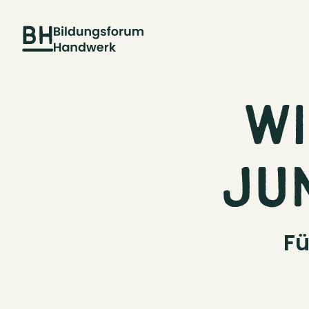
WI
JU
Fü