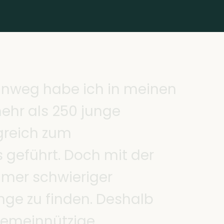
i
n
w
e
g
h
a
b
e
i
c
h
i
n
m
e
i
n
e
n
m
e
h
r
a
l
s
2
5
0
j
u
n
g
e
g
r
e
i
c
h
z
u
m
s
g
e
f
ü
h
r
t
.
D
o
c
h
m
i
t
d
e
r
m
m
e
r
s
c
h
w
i
e
r
i
g
e
r
n
g
e
z
u
f
i
n
d
e
n
.
D
e
s
h
a
l
b
e
m
e
i
n
n
ü
t
z
i
g
e